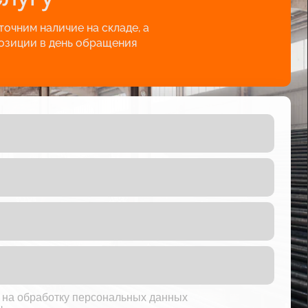
очним наличие на складе, а
озиции в день обращения
ь на обработку персональных данных