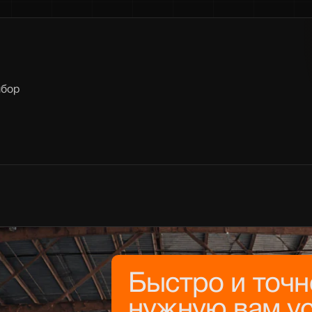
ыбор
Быстро и точ
нужную вам ус