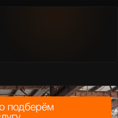
но подберём
лугу