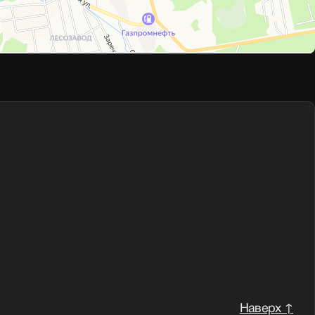
и
Наверх ↑